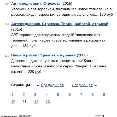
Арт-ежедневник. Стрекоза
(2015)
108
Увлечение арт-терапией, получившее новое толкование в
раскрасках для взрослых, сегодня актуально как… 170 руб
Артежедневник. Стрекоза. Твори, работай, отдыхай
109
(2015)
АРТ-терапия для творческих людей! Увлечение арт-
терапией, получившее новое толкование в раскрасках
для… 184 руб
Пиши и рисуй Стрекоза и муравей
(2008)
110
Дорогие родители, учителя, воспитатели! Книги с
магнитным игровым набором серии "Magnix. Пчелкина
школа"… 220 руб
Страницы
←
Предыдущая
Следующая
→
1
2
3
4
5
6
7
8
9
10
11
12
13
© Академик, 2000-2026