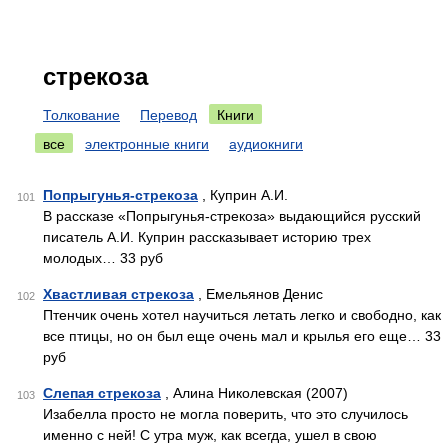
стрекоза
Толкование
Перевод
Книги
все
электронные книги
аудиокниги
Попрыгунья-стрекоза
, Куприн А.И.
101
В рассказе «Попрыгунья-стрекоза» выдающийся русский
писатель А.И. Куприн рассказывает историю трех
молодых… 33 руб
Хвастливая стрекоза
, Емельянов Денис
102
Птенчик очень хотел научиться летать легко и свободно, как
все птицы, но он был еще очень мал и крылья его еще… 33
руб
Слепая стрекоза
, Алина Николевская (2007)
103
Изабелла просто не могла поверить, что это случилось
именно с ней! С утра муж, как всегда, ушел в свою