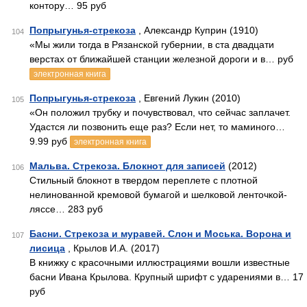
контору… 95 руб
Попрыгунья-стрекоза
, Александр Куприн (1910)
104
«Мы жили тогда в Рязанской губернии, в ста двадцати
верстах от ближайшей станции железной дороги и в… руб
электронная книга
Попрыгунья-стрекоза
, Евгений Лукин (2010)
105
«Он положил трубку и почувствовал, что сейчас заплачет.
Удастся ли позвонить еще раз? Если нет, то маминого…
9.99 руб
электронная книга
Мальва. Стрекоза. Блокнот для записей
(2012)
106
Стильный блокнот в твердом переплете с плотной
нелинованной кремовой бумагой и шелковой ленточкой-
ляссе… 283 руб
Басни. Стрекоза и муравей. Слон и Моська. Ворона и
107
лисица
, Крылов И.А. (2017)
В книжку с красочными иллюстрациями вошли известные
басни Ивана Крылова. Крупный шрифт с ударениями в… 17
руб